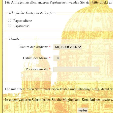
Für Anfragen zu allen anderen Papstmessen wenden Sie sich bitte direkt an
Ich möchte Karten bestellen für:
Papstaudienz
Papstmesse
Details:
Datum der Audienz
*
Datum der Messe
*
Personenanzahl
*
Die mit einem roten Stern markierten Felder sind unbedingt nötig, damit w
In einem weiteren Schritt haben Sie die Möglichkeit, Kontaktdaten sowie 